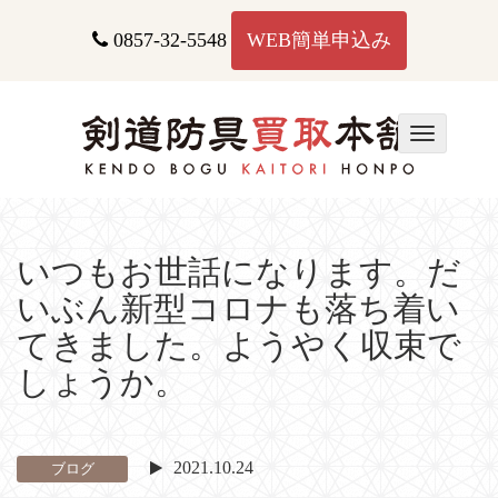
コ
ン
0857-32-5548
WEB簡単申込み
テ
ン
ツ
へ
T
ス
o
キ
g
ッ
g
プ
l
e
いつもお世話になります。だ
n
いぶん新型コロナも落ち着い
a
v
てきました。ようやく収束で
i
しょうか。
g
a
t
i
2021.10.24
ブログ
o