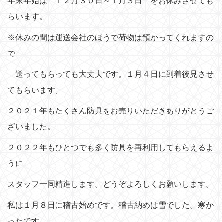
年末年始は １２月３０日～１月３日 をお休みさせても
n
らいます。
※休みの間は運送会社のほうで荷物は預かってくれますの
で
送ってもらっても大丈夫です。１月４日に到着後見させ
てもらいます。
２０２１年もたくさん防具をお売りいただきありがとうご
ざいました。
２０２２年もひとつでも多く防具を再利用してもらえるよ
うに
スタッフ一同精進します。どうぞよろしくお願いします。
私は１月８日に稽古始めです。稽古納めは雪でした。寒か
ったです。