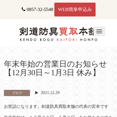
コ
ン
0857-32-5548
WEB簡単申込み
テ
ン
ツ
へ
T
ス
o
キ
g
ッ
g
プ
l
e
年末年始の営業日のお知らせ
n
【12月30日～1月3日 休み】
a
v
i
g
2021.12.29
ブログ
a
t
お世話になります。剣道防具買取本舗の代表の宮本です
i
o