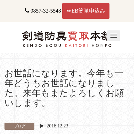
コ
ン
0857-32-5548
WEB簡単申込み
テ
ン
ツ
へ
T
ス
o
キ
g
ッ
g
プ
l
e
お世話になります。今年も一
n
年どうもお世話になりまし
a
v
た。来年もまたよろしくお願
i
いします。
g
a
t
i
2016.12.23
ブログ
o